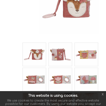
x
This website is using cookies.
We use cookies to create the most secure and effective website
possible for our customers. By using our website you accept our