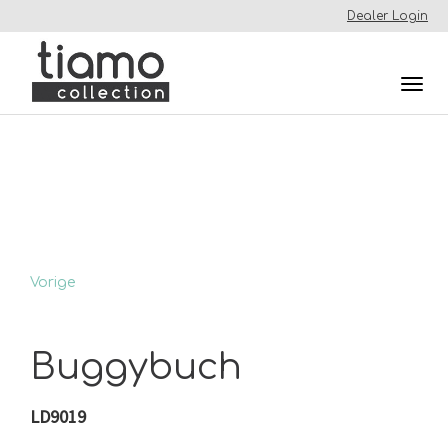
Dealer Login
Togg
navi
Vorige
Buggybuch
LD9019