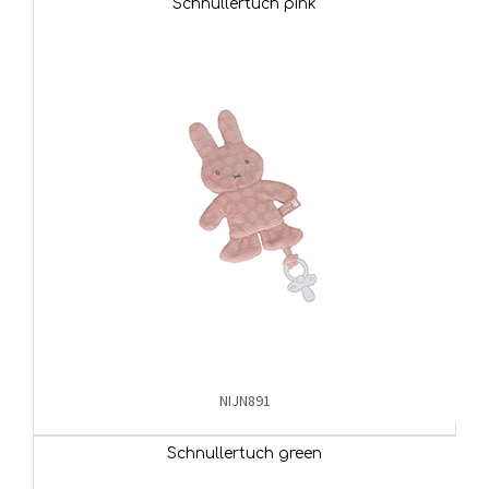
Schnullertuch pink
NIJN891
Schnullertuch green