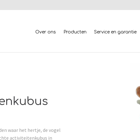
Over ons
Producten
Service en garantie
itenkubus
den waar het hertje, de vogel
chte activiteitenkubus in