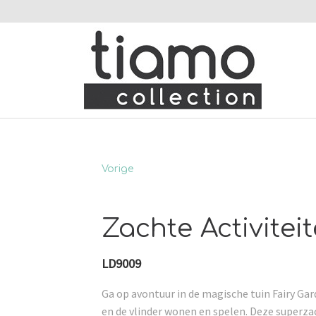
Vorige
Zachte Activite
LD9009
Ga op avontuur in de magische tuin Fairy Gar
en de vlinder wonen en spelen. Deze superza