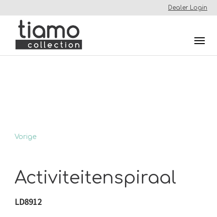
Dealer Login
Togg
navi
Vorige
Activiteitenspiraal
LD8912