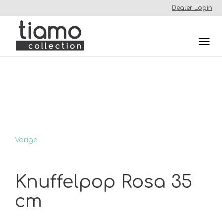
Dealer Login
Togg
navi
Vorige
Knuffelpop Rosa 35
cm