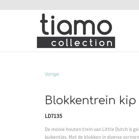
Vorige
Blokkentrein kip
LD7135
De mooie houten trein van Little Dutch is ge
kuikentjes. Met de blokken in diverse vormen