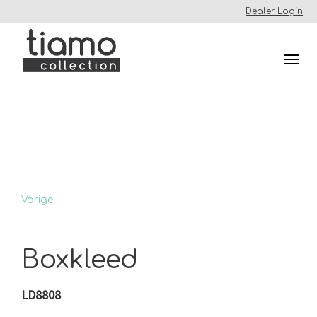
Dealer Login
Togg
navi
Vorige
Boxkleed
LD8808