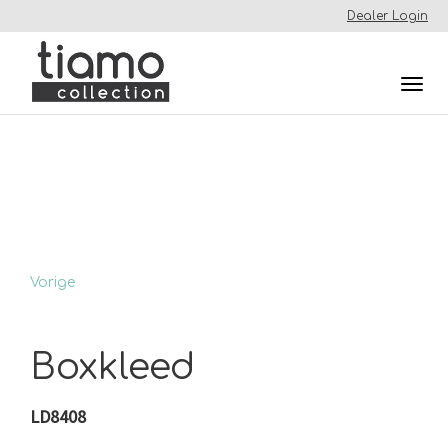
Dealer Login
Togg
navi
Vorige
Boxkleed
LD8408