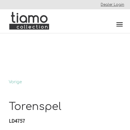
Dealer Login
Togg
navi
Vorige
Torenspel
LD4757