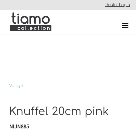
Dealer Login
Togg
navi
Vorige
Knuffel 20cm pink
NIJN885