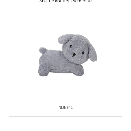
Snuffie knuffel 25cm blue
NIJN942