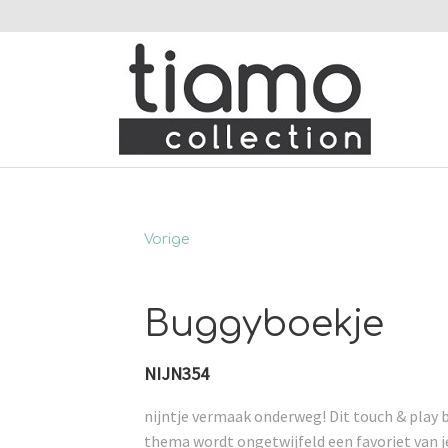
Vorige
Buggyboekje
NIJN354
nijntje vermaak onderweg! Dit touch & play
thema wordt ongetwijfeld een favoriet van je