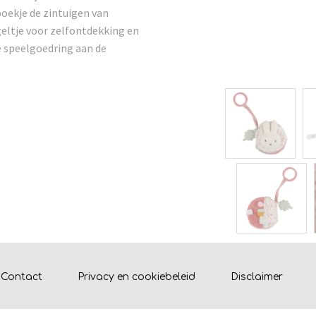
 boekje de zintuigen van
geltje voor zelfontdekking en
e speelgoedring aan de
Contact
Privacy en cookiebeleid
Disclaimer