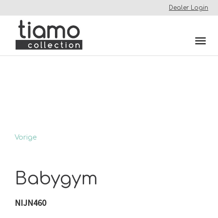
Dealer Login
Togg
navi
Vorige
Babygym
NIJN460