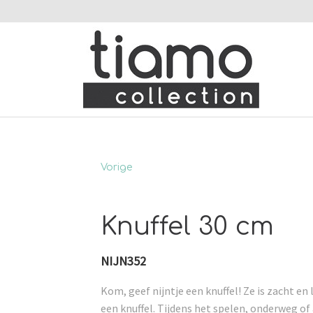
Vorige
Knuffel 30 cm
NIJN352
Kom, geef nijntje een knuffel! Ze is zacht en l
een knuffel. Tijdens het spelen, onderweg of al