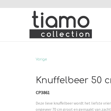
Vorige
Knuffelbeer 50 
CP3861
Deze lieve knuffelbeer wordt het liefste vrien
ongeveer 70 cm groot en gemaakt van zacht 