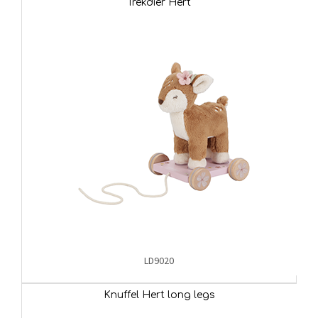
Trekdier Hert
LD9020
Knuffel Hert long legs