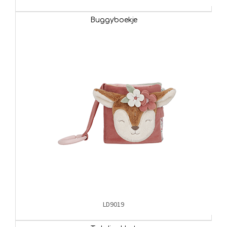
Buggyboekje
LD9019